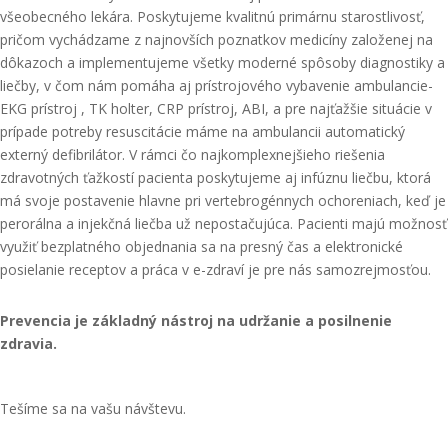
všeobecného lekára. Poskytujeme kvalitnú primárnu starostlivosť,
pričom vychádzame z najnovších poznatkov medicíny založenej na
dôkazoch a implementujeme všetky moderné spôsoby diagnostiky a
liečby, v čom nám pomáha aj prístrojového vybavenie ambulancie-
EKG prístroj , TK holter, CRP prístroj, ABI, a pre najťažšie situácie v
prípade potreby resuscitácie máme na ambulancii automatický
externý defibrilátor. V rámci čo najkomplexnejšieho riešenia
zdravotných ťažkostí pacienta poskytujeme aj infúznu liečbu, ktorá
má svoje postavenie hlavne pri vertebrogénnych ochoreniach, keď je
perorálna a injekčná liečba už nepostačujúca. Pacienti majú možnosť
využiť bezplatného objednania sa na presný čas a elektronické
posielanie receptov a práca v e-zdraví je pre nás samozrejmosťou.
Prevencia je základný nástroj na udržanie a posilnenie
zdravia.
Tešíme sa na vašu návštevu.