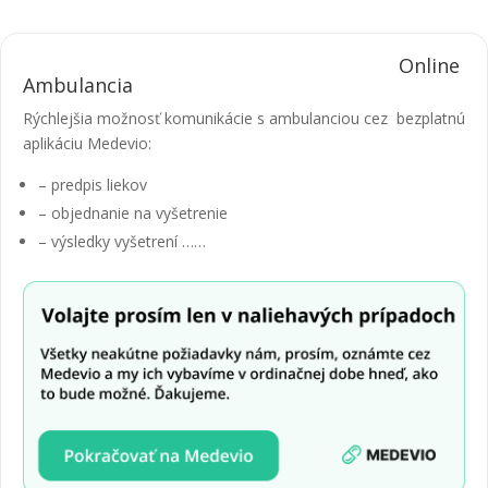
←
Dispenzárna starostlivosť o pacientov s dyslipidémiou
Online
Ambulancia
Rýchlejšia možnosť komunikácie s ambulanciou cez bezplatnú
aplikáciu Medevio:
– predpis liekov
– objednanie na vyšetrenie
– výsledky vyšetrení ……