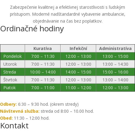
Zabezpečenie kvalitnej a efektívnej starostlivosti s ľudským
prístupom. Moderné nadštandardné vybavenie ambulancie,
objednávanie na čas bez poplatkov.
Ordinačné hodiny
Kuratíva
Infekční
Administratíva
Pondelok
7:00 – 11:30
12:00 – 13:00
13:00 – 15:00
Utorok
7:00 – 11:30
12:00 – 13:00
13:00 – 14:30
Streda
10:00 – 14:00
14:00 – 15:00
15:00 – 16:00
Štvrtok
7:00 – 11:30
12:00 – 13:00
13:00 – 14:00
Piatok
7:00 – 11:00
11:00 – 12:00
12:00 – 13:00
Odbery:
6:30 – 9:30 hod. (okrem stredy)
Návštevná služba:
streda od 8:00 – 10.00 hod.
Obed:
11:30 – 12:00 hod.
Kontakt