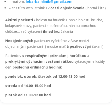
– mailom:
lekarka.hlinik@gmail.com
– cez túto web stránku v
časti objednávanie
( horná lišta).
Akútni pacienti
/ bolesti na hrudníku, náhle bolesti brucha,
kolapsové stavy, pacienti s dušnosťou, náhlou poruchou
chôdze….) sú vyšetrení
ihneď
bez čakania
Neobjednaných
pacientov vyšetríme v čase medzi
objednanými pacientmi ( musíte mať
trpezlivosť
pri čakaní)
Pacientov
s respiračnými príznakmi, horúčkou a
prekrytými dýchacími cestami rúškou
vyšetrujeme každý
deň
poslednú ordinačnú hodinu:
pondelok, utorok, štvrtok od 12.00-13.00 hod
streda od 14.00-15.00 hod
piatok od 11.00-12.00 hod