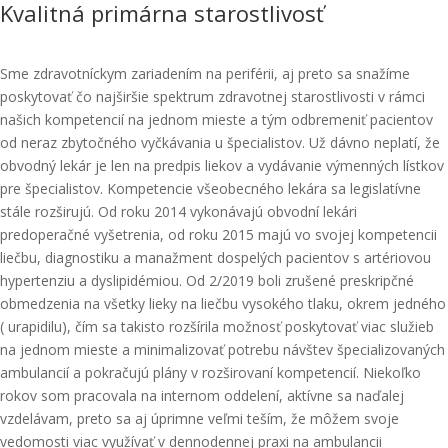
Kvalitná primárna starostlivosť
Sme zdravotníckym zariadením na periférii, aj preto sa snažíme
poskytovať čo najširšie spektrum zdravotnej starostlivosti v rámci
našich kompetencií na jednom mieste a tým odbremeniť pacientov
od neraz zbytočného vyčkávania u špecialistov. Už dávno neplatí, že
obvodný lekár je len na predpis liekov a vydávanie výmenných lístkov
pre špecialistov. Kompetencie všeobecného lekára sa legislatívne
stále rozširujú. Od roku 2014 vykonávajú obvodní lekári
predoperačné vyšetrenia, od roku 2015 majú vo svojej kompetencii
liečbu, diagnostiku a manažment dospelých pacientov s artériovou
hypertenziu a dyslipidémiou. Od 2/2019 boli zrušené preskripčné
obmedzenia na všetky lieky na liečbu vysokého tlaku, okrem jedného
( urapidilu), čím sa takisto rozšírila možnosť poskytovať viac služieb
na jednom mieste a minimalizovať potrebu návštev špecializovaných
ambulancií a pokračujú plány v rozširovaní kompetencií. Niekoľko
rokov som pracovala na internom oddelení, aktívne sa naďalej
vzdelávam, preto sa aj úprimne veľmi teším, že môžem svoje
vedomosti viac využívať v dennodennej praxi na ambulancii