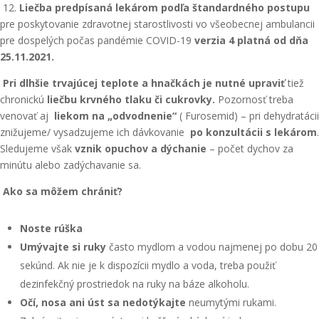
12.
Liečba predpísaná lekárom podľa štandardného postupu
pre poskytovanie zdravotnej starostlivosti vo všeobecnej ambulancii
pre dospelých počas pandémie COVID-19
verzia 4 platná od dňa
25.11.2021.
Pri dlhšie trvajúcej teplote a hnačkách je nutné upraviť
tiež
chronickú
liečbu krvného tlaku či cukrovky.
Pozornosť treba
venovať aj
liekom na „odvodnenie“
( Furosemid) – pri dehydratácii
znižujeme/ vysadzujeme ich dávkovanie
po konzultácii s lekárom
.
Sledujeme však
vznik opuchov a dýchanie
– počet dychov za
minútu alebo zadýchavanie sa.
Ako sa môžem chrániť?
Noste rúška
Umývajte si ruky
často mydlom a vodou najmenej po dobu 20
sekúnd. Ak nie je k dispozícii mydlo a voda, treba použiť
dezinfekčný prostriedok na ruky na báze alkoholu.
Očí, nosa ani úst sa nedotýkajte
neumytými rukami.